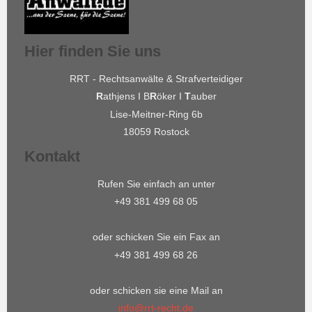
Hier finden Sie uns
RRT - Rechtsanwälte & Strafverteidiger
R
athjens I B
R
öker I
T
auber
Lise-Meitner-Ring 6b
18059 Rostock
Kontakt
Rufen Sie einfach an unter
+49 381 499 68 05
oder schicken Sie ein Fax an
+49 381 499 68 26
oder schicken sie eine Mail an
info@rrt-recht.de