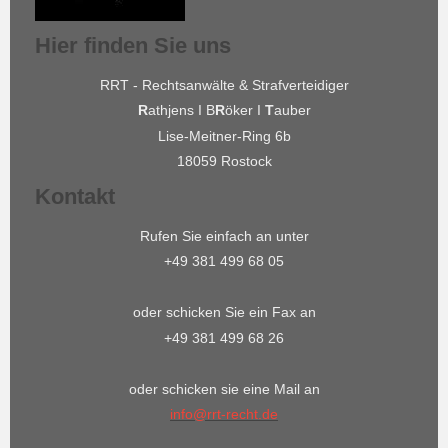
Hier finden Sie uns
RRT - Rechtsanwälte & Strafverteidiger
R
athjens I B
R
öker I
T
auber
Lise-Meitner-Ring 6b
18059 Rostock
Kontakt
Rufen Sie einfach an unter
+49 381 499 68 05
oder schicken Sie ein Fax an
+49 381 499 68 26
oder schicken sie eine Mail an
info@rrt-recht.de