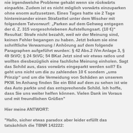
nie irgendwelche Probleme gehabt wenn sie rückwärts
einparkte. Zudem ist es nicht möglich vorwärts einzuparken
ohne enorm aufzusetzen. Eines Tages hatte sie 2 Tage
hintereinander einen Strafzettel unter dem Wischer mit
folgendem Tatvorwurf: „Parken auf dem Gehweg entgegen
der d. Z. 315 vorgeschriebenen Aufstellungsart. (10 €)“
Resultat: Strafe nicht bezahlt, weil wir der Meinung sind,
keinen Fehler begangen zu haben. Jetzt bekam sie eine
schriftliche Verwarnung / Anhörung auf dem folgende
Paragraphen aufgeführt wurden: § 42 Abs.2 iVm Anlage 3, §
49 StVO; § 24 StVG; 54 BKat Jetzt sind wir etwas ratlos und
wollten diesbezüglich eine fachliche Meinung einholen. Sagt
das Schild aus, dass vorwärts eingeparkt werden soll? Es
geht uns nicht um die zu zahlenden 10 € sondern „ums
Prinzip“ und um die Vermeidung von Schäden an unserem
PKW. Im Anhang finden Sie ein Bild auf dem zu sehen ist wie
das Auto parkte und das entsprechende Schild. Ich hoffe,
dass Sie uns weiter helfen können. Vielen Dank im Voraus
und mit freundlichen Grüßen"
Hier meine ANTWORT:
"Hallo, sicher etwas paradox aber leider erfüllt das
tatsächlich die TBNR 142222: