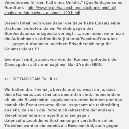
Videobeweis für den Fall eines Unfalls." (Quelle Bayerischer
Rundfunk -
http://www.br.de/
nachrichten/mittelfranken/
inhalt/
dashcam-datenschutz-ansbach
-100.html
)
Diesem Urteil nach wäre daher der dauerhafte Einsatz einer
Dashcam verboten, da ein Verstoß gegen das
Bundesdatenschutzgesetz vorliegt ...... zumindest wenn man
die Aufnahmen veröffentlicht (Internet/Faceboo/
Youtube)
...... gegen Aufnahmen im reinen Privatbereich sagt die
Kammer nichts !!!
Eventuell wird ja auch, wie von der Kammer gefordert, der
Gesetzgeber aktiv und sagt mal klar JA oder NEIN.
+++ DIE DASHCAM Teil II +++
Wir hatten das Thema ja bereits und so wisst ihr ja, dass
diese Kameras auch bei uns umstritten sind, insbesondere
ob sie als Beweismittel zugelassen werden können und das
manch ein Rechtsexperte diese insgesamt als rechtwidirig
ansieht, da sie in die Persönlichkeitsrechte der anderen
Verkehrsteilnehmer eingreift und sie gegen
datenschutzrechtliche Bestimmungen verstoß
en sollen.
Trotzdem wurden sie bereits als Beweismittel, auch gegen