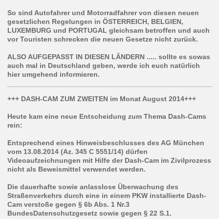
So sind Autofahrer und Motorradfahrer von diesen neuen
gesetzlichen Regelungen in ÖSTERREICH, BELGIEN,
LUXEMBURG und PORTUGAL gleichsam betroffen und auch
vor Touristen schrecken die neuen Gesetze nicht zurück.
ALSO AUFGEPASST IN DIESEN LÄNDERN ..... sollte es sowas
auch mal in Deutschland geben, werde ich euch natürlich
hier umgehend informieren.
+++ DASH-CAM ZUM ZWEITEN im Monat August 2014+++
Heute kam eine neue Entscheidung zum Thema Dash-Cams
rein:
Entsprechend eines Hinweisbeschlusses des AG München
vom 13.08.2014 (Az. 345 C 5551/14) dürfen
Videoaufzeichnungen mit Hilfe der Dash-Cam im Zivilprozess
nicht als Beweismittel verwendet werden.
Die dauerhafte sowie anlasslose Überwachung des
Straßenverkehrs durch eine in einem PKW installierte Dash-
Cam verstoße gegen § 6b Abs. 1 Nr.3
BundesDatenschutzgesetz sowie gegen § 22 S.1.