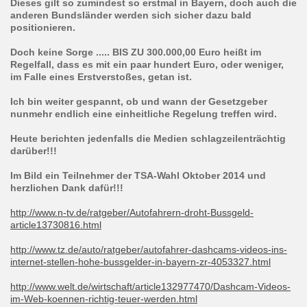
Dieses gilt so zumindest so erstmal in Bayern, doch auch die
anderen Bundsländer werden sich sicher dazu bald
positionieren.
Doch keine Sorge ..... BIS ZU 300.000,00 Euro heißt im
Regelfall, dass es mit ein paar hundert Euro, oder weniger,
im Falle eines Erstverstoßes, getan ist.
Ich bin weiter gespannt, ob und wann der Gesetzgeber
nunmehr endlich eine einheitliche Regelung treffen wird.
Heute berichten jedenfalls die Medien schlagzeilenträchtig
darüber!!!
Im Bild ein Teilnehmer der TSA-Wahl Oktober 2014 und
herzlichen Dank dafür!!!
http://www.n-tv.de/ratgeber/Autofahrern-droht-Bussgeld-
article13730816.html
http://www.tz.de/auto/ratgeber/autofahrer-dashcams-videos-ins-
internet-stellen-hohe-bussgelder-in-bayern-zr-4053327.html
http://www.welt.de/wirtschaft/article132977470/Dashcam-Videos-
im-Web-koennen-richtig-teuer-werden.html