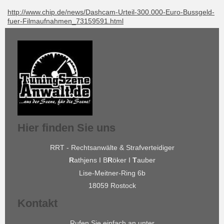
http://www.chip.de/news/Dashcam-Urteil-300.000-Euro-Bussgeld-
fuer-Filmaufnahmen_73159591.html
Hier finden Sie uns
RRT - Rechtsanwälte & Strafverteidiger
R
athjens I B
R
öker I
T
auber
Lise-Meitner-Ring 6b
18059 Rostock
Kontakt
Rufen Sie einfach an unter