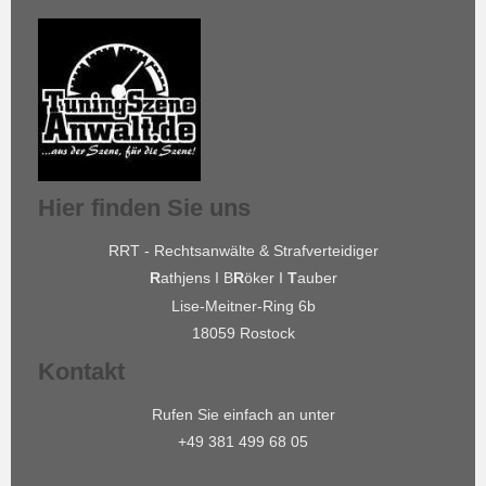
Hier finden Sie uns
RRT - Rechtsanwälte & Strafverteidiger
R
athjens I B
R
öker I
T
auber
Lise-Meitner-Ring 6b
18059 Rostock
Kontakt
Rufen Sie einfach an unter
+49 381 499 68 05