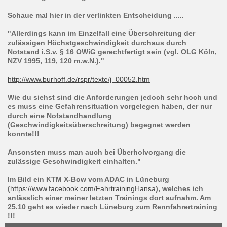
Schaue mal hier in der verlinkten Entscheidung .....
"Allerdings kann im Einzelfall eine Überschreitung der
zulässigen Höchstgeschwindigkeit durchaus durch
Notstand i.S.v. § 16 OWiG gerechtfertigt sein (vgl. OLG Köln,
NZV 1995, 119, 120 m.w.N.)."
http://www.burhoff.de/rspr/texte/j_00052.htm
Wie du siehst sind die Anforderungen jedoch sehr hoch und
es muss eine Gefahrensituation vorgelegen haben, der nur
durch eine Notstandhandlung
(Geschwindigkeitsüberschreitung) begegnet werden
konnte!!!
Ansonsten muss man auch bei Überholvorgang die
zulässige Geschwindigkeit einhalten."
Im Bild ein KTM X-Bow vom ADAC in Lüneburg
(
https://www.facebook.com/FahrtrainingHansa
), welches ich
anlässlich einer meiner letzten Trainings dort aufnahm. Am
25.10 geht es wieder nach Lüneburg zum Rennfahrertraining
!!!